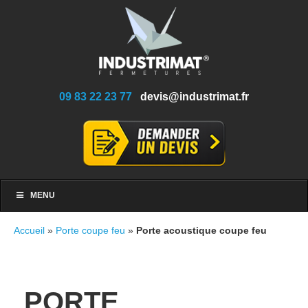
09 83 22 23 77
devis@industrimat.fr
MENU
Accueil
»
Porte coupe feu
»
Porte acoustique coupe feu
PORTE