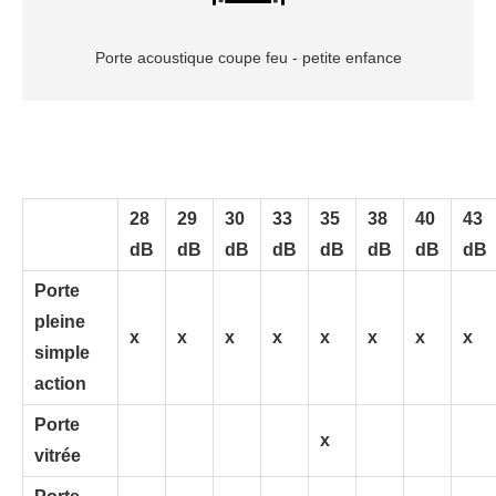
Porte acoustique coupe feu - petite enfance
28
29
30
33
35
38
40
43
dB
dB
dB
dB
dB
dB
dB
dB
Porte
pleine
x
x
x
x
x
x
x
x
simple
action
Porte
x
vitrée