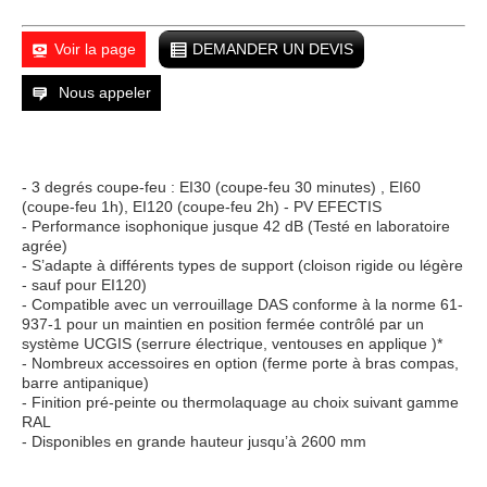
Voir la page
DEMANDER UN DEVIS
Nous appeler
- 3 degrés coupe-feu : EI30 (coupe-feu 30 minutes) , EI60
(coupe-feu 1h), EI120 (coupe-feu 2h) - PV EFECTIS
- Performance isophonique jusque 42 dB (Testé en laboratoire
agrée)
- S’adapte à différents types de support (cloison rigide ou légère
- sauf pour EI120)
- Compatible avec un verrouillage DAS conforme à la norme 61-
937-1 pour un maintien en position fermée contrôlé par un
système UCGIS (serrure électrique, ventouses en applique )*
- Nombreux accessoires en option (ferme porte à bras compas,
barre antipanique)
- Finition pré-peinte ou thermolaquage au choix suivant gamme
RAL
- Disponibles en grande hauteur jusqu’à 2600 mm