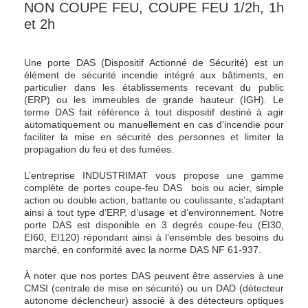
NON COUPE FEU, COUPE FEU 1/2h, 1h
et 2h
Une porte DAS (Dispositif Actionné de Sécurité) est un
élément de sécurité incendie intégré aux bâtiments, en
particulier dans les établissements recevant du public
(ERP) ou les immeubles de grande hauteur (IGH). Le
terme DAS fait référence à tout dispositif destiné à agir
automatiquement ou manuellement en cas d'incendie pour
faciliter la mise en sécurité des personnes et limiter la
propagation du feu et des fumées.
L’entreprise INDUSTRIMAT vous propose une gamme
complète de portes coupe-feu DAS bois ou acier, simple
action ou double action, battante ou coulissante, s’adaptant
ainsi à tout type d’ERP, d’usage et d’environnement. Notre
porte DAS est disponible en 3 degrés coupe-feu (EI30,
EI60, EI120) répondant ainsi à l’ensemble des besoins du
marché, en conformité avec la norme
DAS NF 61-937
.
À noter que nos portes DAS peuvent être asservies à une
CMSI (centrale de mise en sécurité) ou un DAD (détecteur
autonome déclencheur) associé à des détecteurs optiques