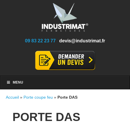
09 83 22 23 77
devis@industrimat.fr
MENU
Accueil
»
Porte coupe feu
»
Porte DAS
PORTE DAS