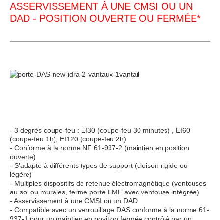
ASSERVISSEMENT À UNE CMSI OU UN
DAD - POSITION OUVERTE OU FERMÉE*
- 3 degrés coupe-feu : EI30 (coupe-feu 30 minutes) , EI60
(coupe-feu 1h), EI120 (coupe-feu 2h)
- Conforme à la norme NF 61-937-2 (maintien en position
ouverte)
- S’adapte à différents types de support (cloison rigide ou
légère)
- Multiples dispositifs de retenue électromagnétique (ventouses
au sol ou murales, ferme porte EMF avec ventouse intégrée)
- Asservissement à une CMSI ou un DAD
- Compatible avec un verrouillage DAS conforme à la norme 61-
937-1 pour un maintien en position fermée contrôlé par un