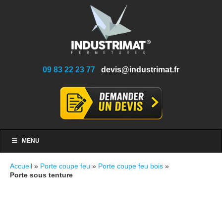
09 83 22 23 77
devis@industrimat.fr
MENU
Accueil
»
Porte coupe feu
»
Porte coupe feu bois
»
Porte sous tenture